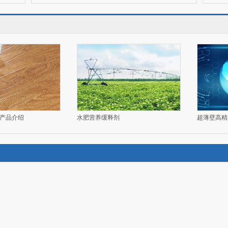
国家知识产权局举办2023年2月例行新闻发布会
卫健委：关于发布创新药物研发科技重大专项2027年度 项目申报指南的通知
安徽：关于开展2026年省光储产业专项政策项目申报工作的通知
科技部政策法规与创新体系建设司成果转化与区域创新司联合召开科技成果评价改革工作培训
国自然：2026年度重大科技平台国际开放合作基础研究专项（试点）项目指南
安徽：关于征集2026年度长三角基础研究联合基金项目指南建议的通知
“2021青岛科创新物种培育活动”启动
三部门：关于组织开展2026年度重点行业能效、碳效领跑者企业推荐工作的通知
浙江：关于征集浙江与吉林科技创新对口合作事项的通知
这些是2021年的十大新兴技术
国自然：国自然科学基金委员会计划与政策局 2026年度专项项目（科技活动项目）申请通告
江苏：关于做好2026年工业和信息化部科技型企业孵化器申报工作的通知
《“十四五”时期中关村国家自主创新示范区发展建设规划》印发
国能源：关于发布智能电网科技重大专项基础支撑自主化关键技术 公开项目申报指南的通知
上海：关于开展2026年度上海市科技服务业重大投资项目申报工作的通知
农业
成果转化是科技创新关键——访中智科学技术评价研究中心主任李闽榕
生态环境部：关于发布京津冀环境综合治理国家科技重大专项2027年度第一批公开竞争择优项目 申报指南的通知
北京：关于组织开展2026年工业和信息化领域创新任务揭榜挂帅申报工作的通知
品介绍
水肥营养缓释剂
李克强：在国家科学技术奖励大会上的讲话
生态环境部：关于发布京津冀环境综合治理国家科技重大专项 2027年度第一批“揭榜挂帅”项目榜单的通知
黑龙江：关于组织开展黑龙江省产业技术创新联盟和产业技术研究院线上备案工作的通知
工信部：关于开展2026年工业和信息化领域创新任务揭榜挂帅工作的通知
黑龙江：关于组织开展国级零碳工厂建设名单申报工作的通知
科技部：关于组织申报中国网络空间安全国家科技重大专项第三批项目的通知
北京：关于做好工信部科技型企业孵化器申报推荐工作的通知
工信部：关于组织开展国级零碳工厂建设工作的通知
吉林：关于开展2026年度智能工厂 梯度培育行动的通知
国自然：关于发布2026年度国自然科学基金指南引导类原创探索计划项目 ——“变革性手性化学测量方法”项目申请指南的通告
辽宁：关于开展2026年度卓越级和领航级智能工厂培育工作的通知
国务
国自然：关于发布2026年度国自然科学基金 长江水科学研究联合基金项目指南的通告
山西：关于印发2026年北京市高精尖产业发展项目资金和支持中小企业发展资金实施指南（第二批）的通知