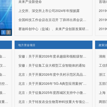
未来产业新使命
首场
上交所、深交所上市公司2024年年报披露
全国科技工作会议在京召开 丁薛祥出席会议并讲话
赛迪科创中心（盐城）、未来产业创新发展研究院正式挂牌成立！
1
2
赛迪科创中心（盐城）、未来产业创新发展研究院正式挂牌成立！
地方资金项目
政策
赛迪科创中心（盐城）、未来产业创新发展研究院正式挂牌成立！
苏北首家！赛迪科创中心（盐城）在我区揭牌
国自然：关于发布2026年度国自然科学基金指南引导类原创探索计划项目 “跨圈层多尺度地球流体动力学：新技术、新理论与新范式”申请指南的通告
安徽：关于开展2026年度卓越级和领航级智能工厂推荐工作的通知
苏北首家！赛迪科创中心（盐城）在我区揭牌
工信部：关于发布重点研发计划“高端科研仪器研制”重点专项 2026年度（第一批）项目申报指南的通知
安徽：关于征集工业大模型工业智能体的通知
丁薛祥已任中央科技委员会主任
国自然：关于发布2026年度国自然科学基金气象联合基金 “量子技术气象应用”领域申请指南的通告
北京：关于开展2026年度中关村示范区高品质科技园区建设项目申报工作的通知
“科创名城”与《科技咨询师》的双向奔赴——《科技咨询师》国家职业技能培训（合肥专班）顺利开班结业
卫健委：关于发布新发突发与重大传染病防控科技重大专项 2027年度项目申报指南的通知
北京：关于开展2026年“5G-A典型应用案例”专项奖励申报的通知
中国技术市场协会会长陶元兴赴合肥调研
国自然：关于发布2026年度理论物理专款项目指南的通告
北京：关于征集2025年度西城区支持中小微企业高质量发展项目（创业担保支持项目）的通知
市场监管总局：召开《中国标准化发展年度报告（2022年）》专题新闻发布会
科技部：关于发布新一代人工智能国家科技重大专项2026年度“以赛代评”公开项目 申报指南的通知
北京：关于转发农业生物育种科技重大专项公开竞争类项目申报指南的通知