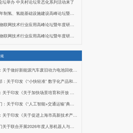
论坛举办 中关村论坛常态化系列活动来了
2019年制氢、氢能基础设施建设高峰论坛暨燃料电池产业发展交流会
2019物联网技术行业应用高峰论坛暨年度研究报告发布会
2019物联网技术行业应用高峰论坛暨年度研究报告发布会邀请函
关于举办2019中国节能与低碳发展论坛暨2019中国节能协会年会的通知
法规
湖南：关于做好新能源汽车废旧动力电池回收和综合利用常态化监管工作的通知
工信部：关于印发《“小快轻准” 数字化产品和服务培育指引（2026年版）》的通知
浙江：关于印发《关于加快场景培育和开放 推动新技术新产品新场景大规模示范应用的工作方案》的通知
五部门：关于印发《“人工智能+交通运输”典型应用场景创新行动方案》的通知
上海：关于印发《关于促进上海市高新技术产业开发区改革和创新发展的若干措施》的通知
两部门关于联合开展2026年度人形机器人与具身智能实景实训专项行动的通知